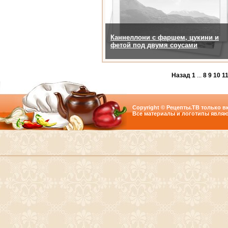
Каннеллони с фаршем, цукини и
фетой под двумя соусами
Назад
1
...
8
9
10
1
Copyright © Рецепты.ТВ только вк
Все материалы и логотипы являю