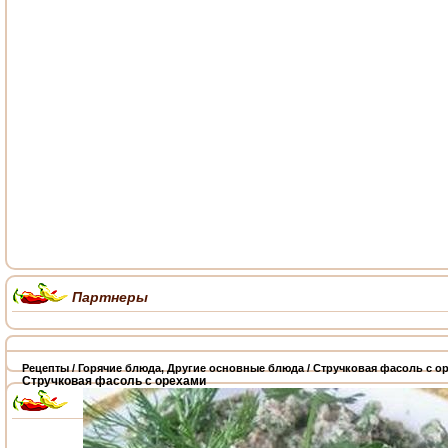
Партнеры
Рецепты
/
Горячие блюда
,
Другие основные блюда
/ Стручковая фасоль с о
Стручковая фасоль с орехами