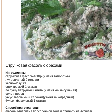
Стручковая фасоль с орехами
Ингредиенты:
стручковая фасоль-400гр.(у меня заморозка)
лук репчатый-2 головки
чеснок-2 зубка
орех грецкий-1 стакан
по пучку петрушки и кинзы(у меня кинза сушёная)
соль и перец
уксус яблочный-2 ст.ложки(у меня виноградный)
бульон фасолевый-1 стакан
Способ приготовления:
фасоль отварить в подсоленной воде и откинуть на дуршлаг