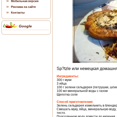
Мобильная версия
Реклама на сайте
Контакты
Google
Sp?tzle или немецкая домашня
Ингредиенты:
300 г муки
3 яйца
100 г зелени сельдерея (петрушки, шпи
100 мл минеральной воды с газом
Щепотка соли
Способ приготовления:
Зелень сельдерея измельчить в бленде
Смешать муку, яйца, минеральную воду
тесто.
Подсоленную воду довести до кипения, 