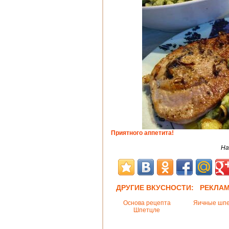
Приятного аппетита!
На
ДРУГИЕ ВКУСНОСТИ: РЕКЛА
Основа рецепта
Яичные шп
Шпетцле