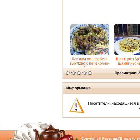
Клeкцки по-швабски
Шпетцле (Sp?t
(Sp?tzle) с печеночно-
шампиньона
грибным рагу
сыром
Просмотров: 
Информация
Посетители, находящиеся в
Copyright © Рецепты.ТВ только вк