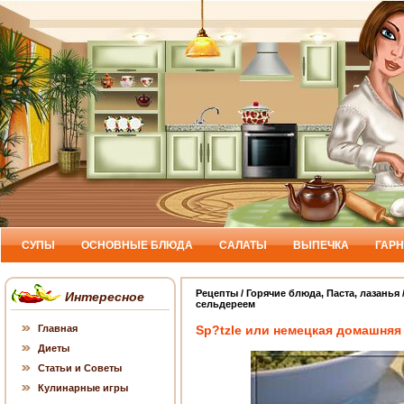
СУПЫ
ОСНОВНЫЕ БЛЮДА
САЛАТЫ
ВЫПЕЧКА
ГАР
Рецепты
/
Горячие блюда
,
Паста, лазанья
Интересное
сельдереем
Главная
Sp?tzle или немецкая домашняя
Диеты
Статьи и Советы
Кулинарные игры