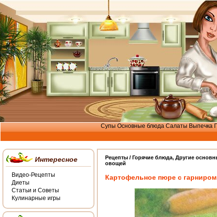
Супы
Основные блюда
Салаты
Выпечка
Рецепты /
Горячие блюда
,
Другие основн
Интересное
овощей
Видео-Рецепты
Картофельное пюре с гарниром
Диеты
Статьи и Советы
Кулинарные игры