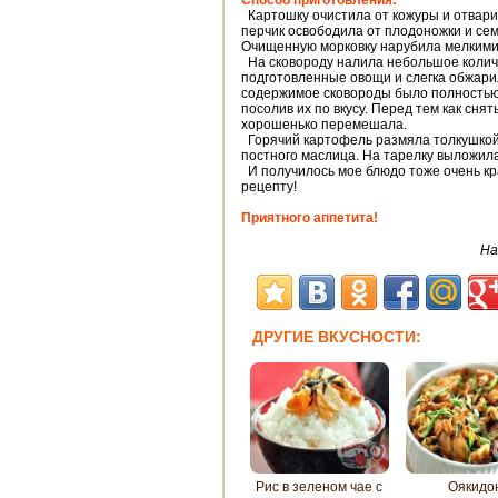
Способ приготовления:
Картошку очистила от кожуры и отварил
перчик освободила от плодоножки и се
Очищенную морковку нарубила мелкими 
На сковороду налила небольшое количе
подготовленные овощи и слегка обжарил
содержимое сковороды было полностью 
посолив их по вкусу. Перед тем как снят
хорошенько перемешала.
Горячий картофель размяла толкушкой 
постного маслица. На тарелку выложила
И получилось мое блюдо тоже очень кр
рецепту!
Приятного аппетита!
На
ДРУГИЕ ВКУСНОСТИ:
Рис в зеленом чае с
Оякидо