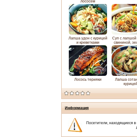
лососем
Лапша удон с курицей
Суп с лапшой
и креветками
свининой, з
горошком и ку
Лосось терияки
Лапша сотан
курице
Информация
Посетители, находящиеся в