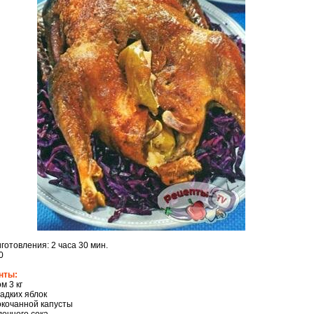
готовления: 2 часа 30 мин.
0
нты:
м 3 кг
ладких яблок
нокочанной капусты