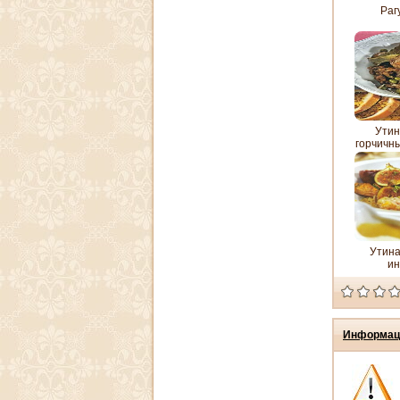
Рагу
Утин
горчичн
Утина
и
Информац