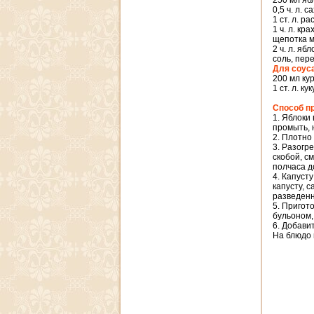
250 мл яб
0,5 ч. л. с
1 ст. л. р
1 ч. л. кр
щепотка 
2 ч. л. яб
соль, пер
Для соус
200 мл ку
1 ст. л. к
Способ п
1. Яблоки
промыть, 
2. Плотно
3. Разогр
скобой, с
полчаса д
4. Капуст
капусту, 
разведенн
5. Пригото
бульоном,
6. Добави
На блюдо 