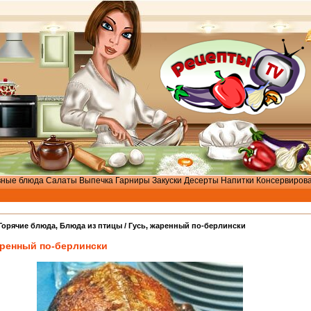
вные блюда
Салаты
Выпечка
Гарниры
Закуски
Десерты
Напитки
Консервиров
Горячие блюда
,
Блюда из птицы
/ Гусь, жаренный по-берлински
аренный по-берлински