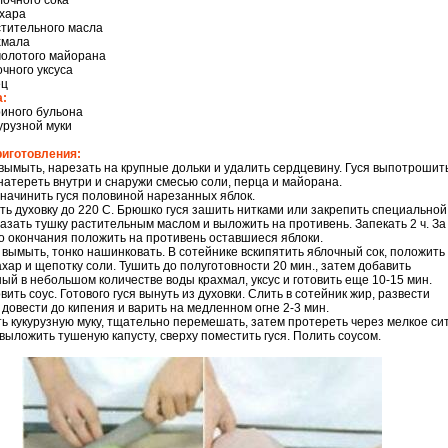
лочного сока
ахара
астительного масла
ахмала
молотого майорана
лочного уксуса
ец
а:
риного бульона
укурузной муки
риготовления:
 вымыть, нарезать на крупные дольки и удалить сердцевину. Гуся выпотрошить
натереть внутри и снаружи смесью соли, перца и майорана.
 начинить гуся половиной нарезанных яблок.
еть духовку до 220 С. Брюшко гуся зашить нитками или закрепить специальной
мазать тушку растительным маслом и выложить на противень. Запекать 2 ч. За
о окончания положить на противень оставшиеся яблоки.
у вымыть, тонко нашинковать. В сотейнике вскипятить яблочный сок, положить
сахар и щепотку соли. Тушить до полуготовности 20 мин., затем добавить
ый в небольшом количестве воды крахмал, уксус и готовить еще 10-15 мин.
вить соус. Готового гуся вынуть из духовки. Слить в сотейник жир, развести
 довести до кипения и варить на медленном огне 2-3 мин.
ть кукурузную муку, тщательно перемешать, затем протереть через мелкое сит
выложить тушеную капусту, сверху поместить гуся. Полить соусом.