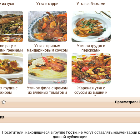
 из гуся
Утка в карри
Утка с яблоками
ое рагу с
Утка с пряным
Утиная грудка с
ыми гренками
мандариновым соусом
персиками
я грудка с
Утиное филе с кремом
Жареная утка с
нжиром
из вяленых томатов и
соусом из вишни и
острым
портвейна
картофельным пюре
Просмотров: 
ия
Посетители, находящиеся в группе
Гости
, не могут оставлять комментарии к
данной публикации.