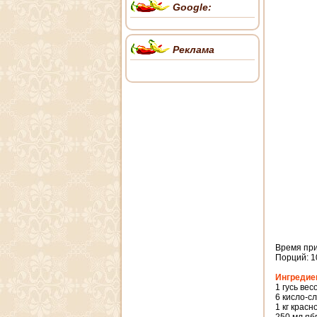
Google:
Реклама
Время при
Порций: 1
Ингредие
1 гусь весо
6 кисло-с
1 кг крас