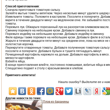
Способ приготовления
:
Сначала приготовьте томатную сальсу.
Залейте мытые томаты кипятком. Через несколько минут удалите шкурку 
Измельчите томаты. Положите в кастрюлю. Посолите и поперчите. Добавь
варите в течение двадцати минут на медленном огне. Не забывайте пос
томаты.
Порежьте лук. Обжарьте порезанный лук на разогретом оливковом масле.
Свинину порежьте на небольшие куски. Добавьте свинину в лук.
Порежьте индейку на небольшие кусочки. Добавьте индейку в свинину.
Филе курицы также порежьте на небольшие куски. Добавьте филе в остал
Жарьте в течение двадцати пяти минут на среднем огне, пока на мясе не
золотистая корочка.
Перекрутите отваренные томаты. Добавьте полученную томатную сальсу 
посолите и поперчите. Добавьте бульон и тушите пятнадцать минут.
Почищенный картофель нарежьте на дольки. Добавьте картофель в мясо.
мягкости картофеля.
Взбейте яйца.
В конце приготовления влейте, постоянно помешивая, взбитые яйца в мя
Спеццатино подают к столу с красным вином и хлебом.
Приятного аппетита!
Нашли ошибку? Выделите ее и нажми
Другие новости по теме:
Плов из баранины