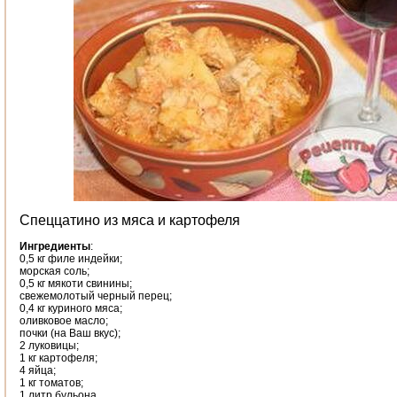
Спеццатино из мяса и картофеля
Ингредиенты
:
0,5 кг филе индейки;
морская соль;
0,5 кг мякоти свинины;
свежемолотый черный перец;
0,4 кг куриного мяса;
оливковое масло;
почки (на Ваш вкус);
2 луковицы;
1 кг картофеля;
4 яйца;
1 кг томатов;
1 литр бульона.