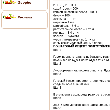
Google:
ИНГРЕДИЕНТЫ
сухой горох – 500 г
копченые свиные ребра – 500 г
бекон – 100 г
Реклама
луковица – 1 шт.
морковь – 1 шт.
картофель – 5-6 шт.
растительное масло – 1 ст. л.
горчица – 3-4 ст. л.
чеснок – 3 зубчика
укроп и петрушка – по 1 пучку
соль, свежемолотый чёрный перец
ПОШАГОВЫЙ РЕЦЕПТ ПРИГОТОВЛЕ
Шаг 1
Горох промыть, залить небольшим колич
пока мясо не будет легко отделяться от 
Шаг 2
Лук, морковь и картофель очистить. Лук
Шаг 3
Готовый бульон процедить, вернуть в ка
среднем огне еще 20 мин.
Шаг 4
В это время в сковороде разогреть раст
Шаг 5
За 3–5 мин. до окончания варки добавит
Шаг 6