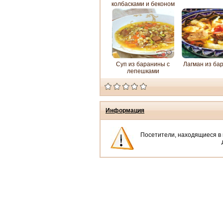
колбасками и беконом
по-итальянски
Суп из баранины с
Лагман из ба
лепешками
Информация
Посетители, находящиеся в