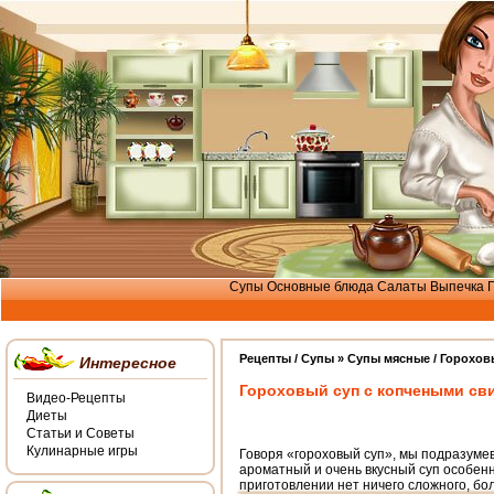
Супы
Основные блюда
Салаты
Выпечка
Рецепты /
Cупы
»
Супы мясные
/ Горохо
Интересное
Гороховый суп с копчеными с
Видео-Рецепты
Диеты
Статьи и Советы
Кулинарные игры
Говоря «гороховый суп», мы подразумев
ароматный и очень вкусный суп особенн
приготовлении нет ничего сложного, бол