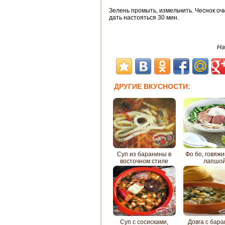
Зелень промыть, измельчить. Чеснок очи
дать настояться 30 мин.
На
ДРУГИЕ ВКУСНОСТИ:
Суп из баранины в
Фо бо, говяжи
восточном стиле
лапшо
Суп с сосисками,
Довга с бар