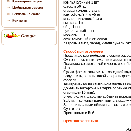
Кулинарные игры
крылья куриные 2 шт
фасоль 50 гр.
Мобильная версия
огурцы соленые 2 шт.
Реклама на сайте
картофель 3-4 клубня
масло сливочное 1 ст.л.
Контакты
сметана 1 ст.л.
яйцо 1 шт.
лук репчатый 1 шт.
морковь 1 шт.
Google
соус томатный 2 ст. ложки
лавровый лист, перец, хмели сунели, укр
Способ приготовления:
Предлагаю разнообразить серию рассол
Суп очень сытный, вкусный и ароматный
Подавала со сметанкой и черным хлебо
Итак.
Сухую фасоль замочить в холодной воде
Воду слить, залить новой и варить фасо
фасоли.
Тем временем на сливочном масле зажар
Добавить натертые на терке соленые ог
огурчиков (10 мин).
В кастрюлю с фасолью добавить порез
За 5 мин до конца варки, влить зажарку
Заправить сырым яйцом, растертым со 
Суп готов.
Приготовьте и Вы!
Приятного аппетита!
На