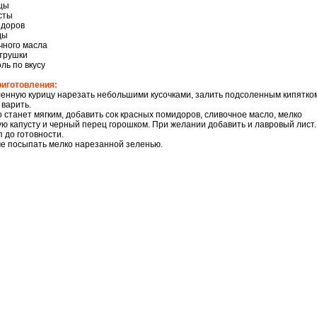
ицы
усты
идоров
ды
очного масла
трушки
ль по вкусу
риготовления:
енную курицу нарезать небольшими кусочками, залить подсоленным кипятко
 варить.
о станет мягким, добавить сок красных помидоров, сливочное масло, мелко
ю капусту и черный перец горошком. При желании добавить и лавровый лист.
п до готовности.
е посыпать мелко нарезанной зеленью.