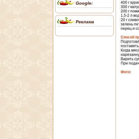
400 г кур
Google:
300 г кап
200 г пом
1,5-2 л во
20 г слив
Реклама
зелень пе
перец и со
Способ п
Подготовл
поставить
Когда мяс
нарезанну
Варить су
При подач
Фото: