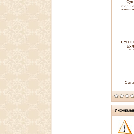
Суп
фарши
курины
СУП Н
БУЛ
ВЕ
Суп з
Информац