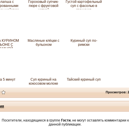
-лапша с
Гороховый супчик-
Густой картофельный
рованными
пюре с фруктовой
суп с фасолью в
ми шейками
ноткой
горшочке
А КУРИНОМ
Масляные клёцки с
Куриный суп по-
ЬОНЕ С
бульоном
римски
ТЧИНОЙ
а 5 минут
Суп куриный на
Тайский куриный суп
кокосовом молоке
Просмотров: 
ия
Посетители, находящиеся в группе
Гости
, не могут оставлять комментарии к
данной публикации.