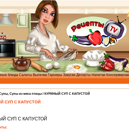
вные блюда
Салаты
Выпечка
Гарниры
Закуски
Десерты
Напитки
Консервиров
Cупы
,
Cупы из мяса птицы
/ КУРИНЫЙ СУП С КАПУСТОЙ
Й СУП С КАПУСТОЙ
ЫЙ СУП С КАПУСТОЙ
нты: