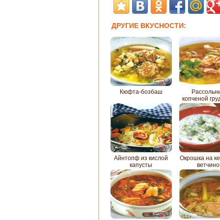
ДРУГИЕ ВКУСНОСТИ:
Кюфта-бозбаш
Рассольни
копченой гру
Айнтопф из кислой
Окрошка на к
капусты
ветчино