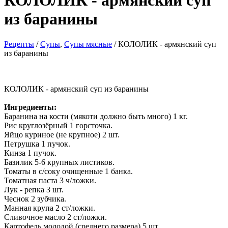
КОЛОЛИК - армянский суп
из баранины
Рецепты
/
Cупы
,
Супы мясные
/ КОЛОЛИК - армянский суп
из баранины
КОЛОЛИК - армянский суп из баранины
Ингредиенты:
Баранина на кости (мякоти должно быть много) 1 кг.
Рис круглозёрный 1 горсточка.
Яйцо куриное (не крупное) 2 шт.
Петрушка 1 пучок.
Кинза 1 пучок.
Базилик 5-6 крупных листиков.
Томаты в с/соку очищенные 1 банка.
Томатная паста 3 ч/ложки.
Лук - репка 3 шт.
Чеснок 2 зубчика.
Манная крупа 2 ст/ложки.
Сливочное масло 2 ст/ложки.
Картофель молодой (среднего размера) 5 шт.