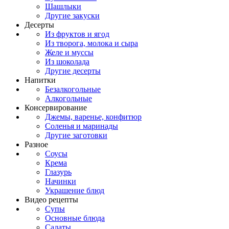
Шашлыки
Другие закуски
Десерты
Из фруктов и ягод
Из творога, молока и сыра
Желе и муссы
Из шоколада
Другие десерты
Напитки
Безалкогольные
Алкогольные
Консервирование
Джемы, варенье, конфитюр
Соленья и маринады
Другие заготовки
Разное
Соусы
Крема
Глазурь
Начинки
Украшение блюд
Видео рецепты
Супы
Основные блюда
Салаты