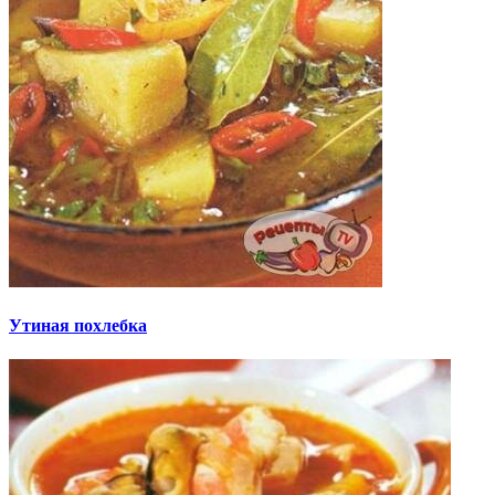
Утиная похлебка