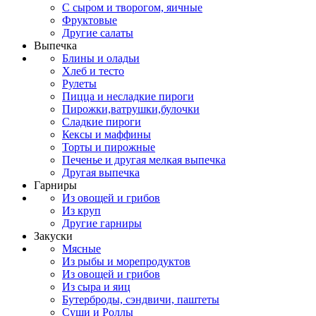
С сыром и творогом, яичные
Фруктовые
Другие салаты
Выпечка
Блины и оладьи
Хлеб и тесто
Рулеты
Пицца и несладкие пироги
Пирожки,ватрушки,булочки
Сладкие пироги
Кексы и маффины
Торты и пирожные
Печенье и другая мелкая выпечка
Другая выпечка
Гарниры
Из овощей и грибов
Из круп
Другие гарниры
Закуски
Мясные
Из рыбы и морепродуктов
Из овощей и грибов
Из сыра и яиц
Бутерброды, сэндвичи, паштеты
Суши и Роллы