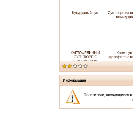
Кукурузный суп
Суп-пюре из о
помидор
КАРТОФЕЛЬНЫЙ
Крем-суп
СУП-ПЮРЕ С
картофеля с в
СУХАРИКАМИ
Информация
Посетители, находящиеся в