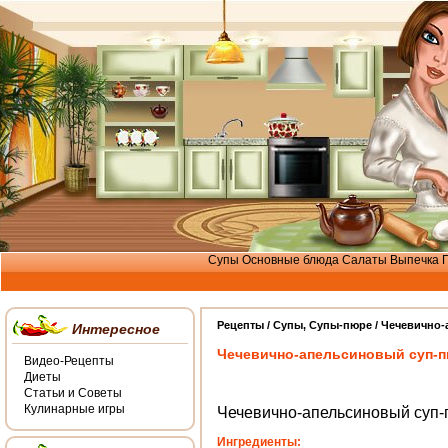
Супы
Основные блюда
Салаты
Выпечка
Рецепты /
Cупы
,
Супы-пюре
/ Чечевично
Интересное
Чечевично-апельсиновый суп-
Видео-Рецепты
Диеты
Статьи и Советы
Кулинарные игры
Чечевично-апельсиновый суп-
Ингредиенты: