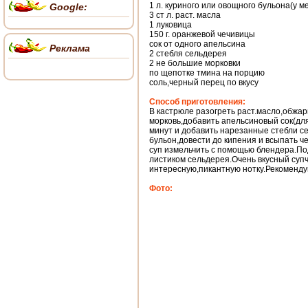
1 л. куриного или овощного бульона(у м
Google:
3 ст л. раст. масла
1 луковица
150 г. оранжевой чечивицы
сок от одного апельсина
Реклама
2 стебля сельдерея
2 не большие морковки
по щепотке тмина на порцию
соль,черный перец по вкусу
Способ приготовления:
В кастрюле разогреть раст.масло,обжар
морковь,добавить апельсиновый сок(для
минут и добавить нарезанные стебли с
бульон,довести до кипения и всыпать че
суп измельчить с помощью блендера.Под
листиком сельдерея.Очень вкусный суп
интересную,пикантную нотку.Рекоменду
Фото: