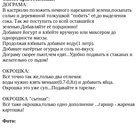
ДОГРАМА:
В кастрюлю положить немного нарезанной зелени,посыпать
солью и деревянной толкушкой "побить" её,до выделения
сока. Так же поступить со всей оставшейся
зеленью.Добавляйте её порционно!
Добавьте йогурт и взбейте вручную или миксером до
однородности массы.
Продолжая взбивать добавьте воду(1 литр).
Добавьте натёртые огурцы и соль по-вкусу.
Дограму скорее пьют,чем едят...Удобно подавать в стаканах и
желательно со льдом!
ОКРОШКА:
Всё точно так же,только два отличия:
воды нужно взять меньше(0,7-0,8л) и добавить яйца.
Окрошка это уже суп...Подавайте в тарелке.
ОКРОШКА "сытная":
Всё таже окрошка,только одно дополнение ...гарнир - жареная
картошка!
Фото: