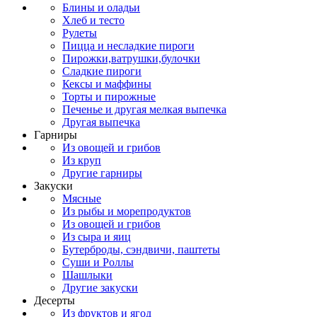
Блины и оладьи
Хлеб и тесто
Рулеты
Пицца и несладкие пироги
Пирожки,ватрушки,булочки
Сладкие пироги
Кексы и маффины
Торты и пирожные
Печенье и другая мелкая выпечка
Другая выпечка
Гарниры
Из овощей и грибов
Из круп
Другие гарниры
Закуски
Мясные
Из рыбы и морепродуктов
Из овощей и грибов
Из сыра и яиц
Бутерброды, сэндвичи, паштеты
Суши и Роллы
Шашлыки
Другие закуски
Десерты
Из фруктов и ягод