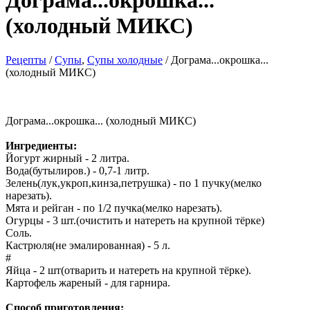
Дограма...окрошка...
(холодный МИКС)
Рецепты
/
Cупы
,
Супы холодные
/ Дограма...окрошка...
(холодный МИКС)
Дограма...окрошка... (холодный МИКС)
Ингредиенты:
Йогурт жирный - 2 литра.
Вода(бутылиров.) - 0,7-1 литр.
Зелень(лук,укроп,кинза,петрушка) - по 1 пучку(мелко
нарезать).
Мята и рейган - по 1/2 пучка(мелко нарезать).
Огурцы - 3 шт.(очистить и натереть на крупной тёрке)
Соль.
Кастрюля(не эмалированная) - 5 л.
#
Яйца - 2 шт(отварить и натереть на крупной тёрке).
Картофель жареный - для гарнира.
Способ приготовления: