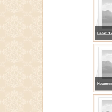
Салат "
Несложны