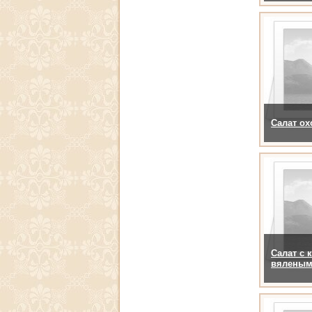
Салат ох
Салат с
вяленым