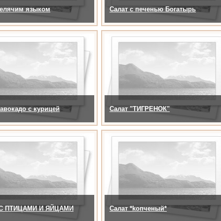
телячим языком
Салат с печенью Богатырь
 авокадо с курицей
Салат "ТИГРЕНОК"
С ПТИЦАМИ И ЯЙЦАМИ
Салат *kопченый*