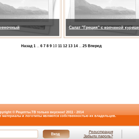
еченочный
Cалат "Греция" с копченой курице
Назад
1
...
6
7
8
9
10
11
12
13
14
...
25
Вперед
pyright © Рецепты.ТВ только вкусное! 2011 - 2014
е материалы и логотипы являются собственностью их владельцев.
Регистрация
Забыли пароль?