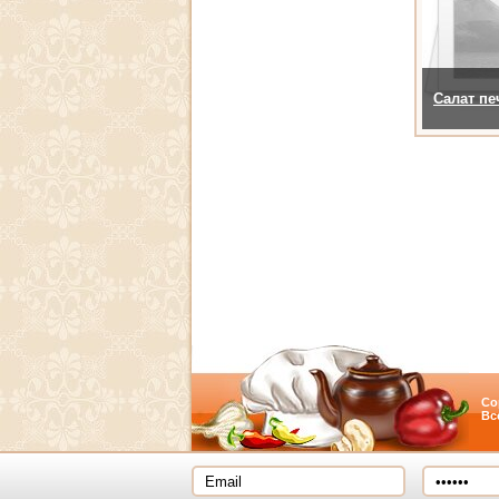
Салат п
Co
Вс