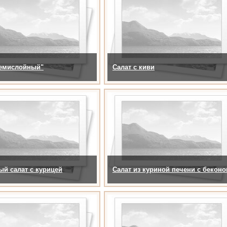
Семислойный"
Салат с киви
й салат с курицей
Салат из куриной печени с бекон