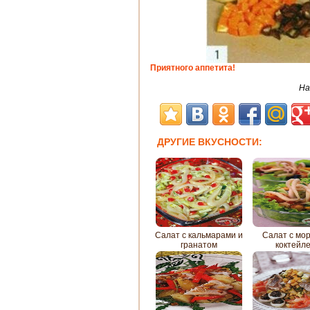
Приятного аппетита!
На
ДРУГИЕ ВКУСНОСТИ:
Салат с кальмарами и
Салат с мо
гранатом
коктейл