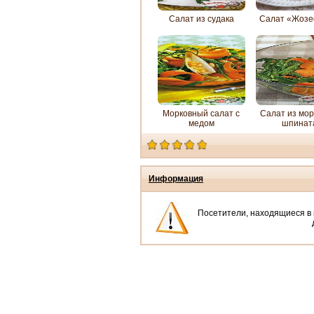
Салат из судака
Салат «Жоз
Морковный салат с
Салат из мор
медом
шпинат
Информация
Посетители, находящиеся в