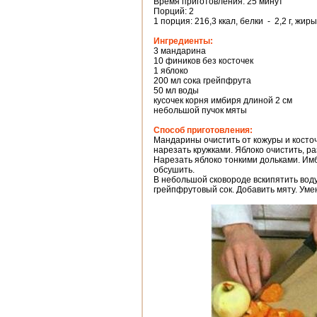
Время приготовления: 25 минут
Порций: 2
1 порция: 216,3 ккал, белки - 2,2 г, жиры
Ингредиенты:
3 мандарина
10 фиников без косточек
1 яблоко
200 мл сока грейпфрута
50 мл воды
кусочек корня имбиря длиной 2 см
небольшой пучок мяты
Способ приготовления:
Мандарины очистить от кожуры и косточ
нарезать кружками. Яблоко очистить, ра
Нарезать яблоко тонкими дольками. Имб
обсушить.
В небольшой сковороде вскипятить воду
грейпфрутовый сок. Добавить мяту. Умен