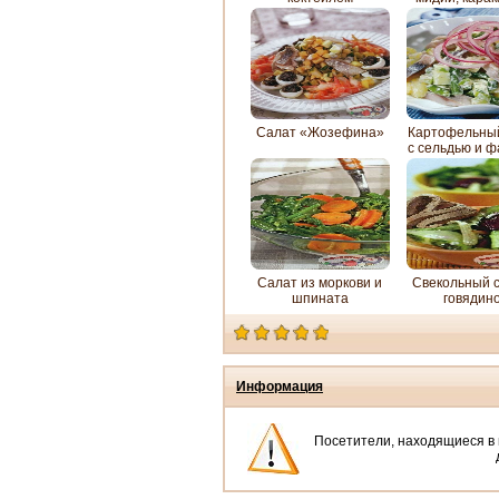
Салат «Жозефина»
Картофельный
с сельдью и 
Салат из моркови и
Свекольный с
шпината
говядин
Информация
Посетители, находящиеся в