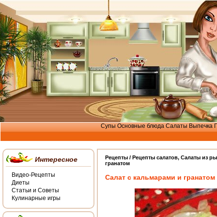
Супы
Основные блюда
Салаты
Выпечка
Рецепты /
Рецепты салатов
,
Салаты из р
Интересное
гранатом
Видео-Рецепты
Салат с кальмарами и гранатом
Диеты
Статьи и Советы
Кулинарные игры