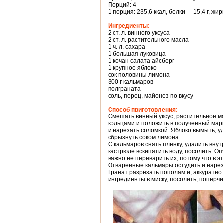
Порций: 4
1 порция: 235,6 ккал, белки - 15,4 г, жир
Ингредиенты:
2 ст. л. винного уксуса
2 ст. л. растительного масла
1 ч. л. сахара
1 большая луковица
1 кочан салата айсберг
1 крупное яблоко
сок половины лимона
300 г кальмаров
полграната
соль, перец, майонез по вкусу
Способ приготовления:
Смешать винный уксус, растительное ма
кольцами и положить в полученный мари
и нарезать соломкой. Яблоко вымыть, у
сбрызнуть соком лимона.
С кальмаров снять пленку, удалить вну
кастрюле вскипятить воду, посолить. Оп
важно не переварить их, потому что в э
Отваренные кальмары остудить и нарез
Гранат разрезать пополам и, аккуратно
ингредиенты в миску, посолить, поперч