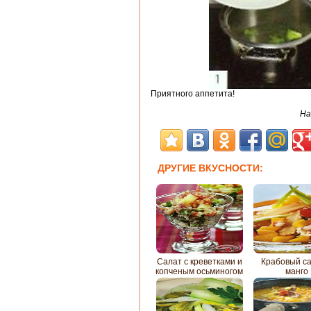
Приятного аппетита!
На
ДРУГИЕ ВКУСНОСТИ:
Салат с креветками и
Крабовый са
копченым осьминогом
манго