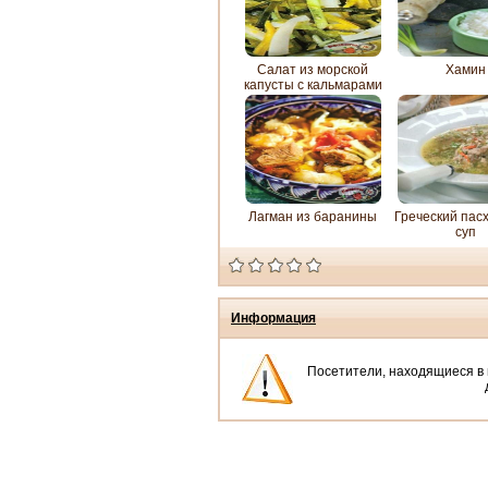
Салат из морской
Хамин
капусты с кальмарами
Лагман из баранины
Греческий пас
суп
Информация
Посетители, находящиеся в