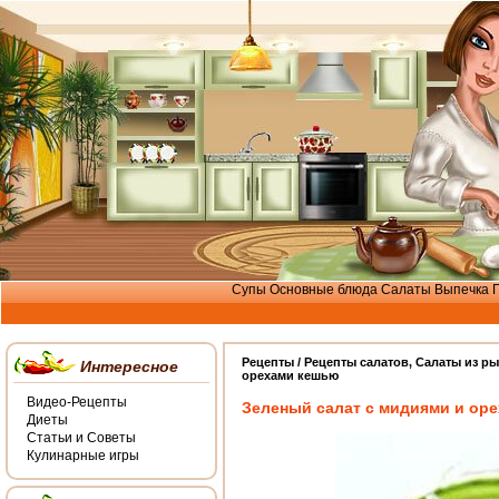
Супы
Основные блюда
Салаты
Выпечка
Рецепты /
Рецепты салатов
,
Салаты из р
Интересное
орехами кешью
Видео-Рецепты
Зеленый салат с мидиями и ор
Диеты
Статьи и Советы
Кулинарные игры