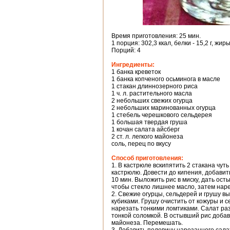
Время приготовления: 25 мин.
1 порция: 302,3 ккал, белки - 15,2 г, жиры 
Порций: 4
Ингредиенты:
1 банка креветок
1 банка копченого осьминога в масле
1 стакан длиннозерного риса
1 ч. л. растительного масла
2 небольших свежих огурца
2 небольших маринованных огурца
1 стебель черешкового сельдерея
1 большая твердая груша
1 кочан салата айсберг
2 ст. л. легкого майонеза
соль, перец по вкусу
Способ приготовления:
1. В кастрюле вскипятить 2 стакана чут
кастрюлю. Довести до кипения, добавит
10 мин. Выложить рис в миску, дать ос
чтобы стекло лишнее масло, затем нар
2. Свежие огурцы, сельдерей и грушу в
кубиками. Грушу очистить от кожуры и 
нарезать тонкими ломтиками. Салат раз
тонкой соломкой. В остывший рис добавит
майонеза. Перемешать.