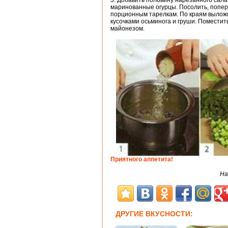
3. Добавить половину нарезанного сала
маринованные огурцы. Посолить, поперч
порционным тарелкам. По краям выложи
кусочками осьминога и груши. Поместит
майонезом.
Приятного аппетита!
На
ДРУГИЕ ВКУСНОСТИ: