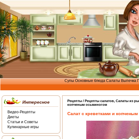
Супы
Основные блюда
Салаты
Выпечка
Рецепты /
Рецепты салатов
,
Салаты из р
Интересное
копченым осьминогом
Видео-Рецепты
Салат с креветками и копченым
Диеты
Статьи и Советы
Кулинарные игры