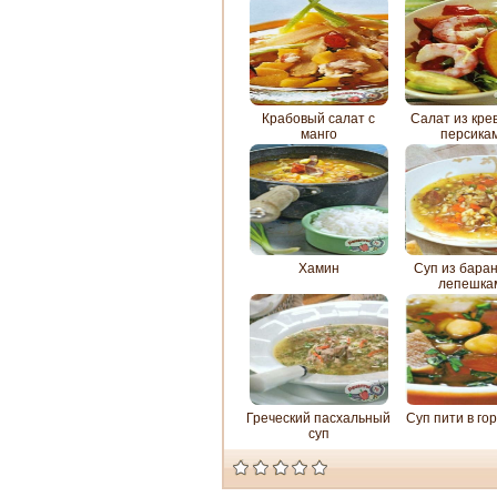
Крабовый салат с
Салат из крев
манго
персика
Хамин
Суп из бара
лепешка
Греческий пасхальный
Суп пити в го
суп