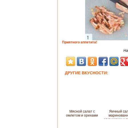
Приятного аппетита!
На
ДРУГИЕ ВКУСНОСТИ:
Мясной салат с
Яичный сал
омлетом и орехами
маринован
огурчиками и 