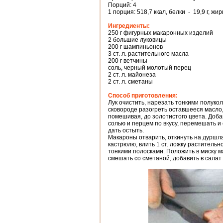
Порций: 4
1 порция: 518,7 ккал, белки - 19,9 г, жир
Ингредиенты:
250 г фигурных макаронных изделий
2 большие луковицы
200 г шампиньонов
3 ст. л. растительного масла
200 г ветчины
соль, черный молотый перец
2 ст. л. майонеза
2 ст. л. сметаны
Способ приготовления:
Лук очистить, нарезать тонкими полук
сковороде разогреть оставшееся масло,
помешивая, до золотистого цвета. Доба
солью и перцем по вкусу, перемешать и 
дать остыть.
Макароны отварить, откинуть на дуршла
кастрюлю, влить 1 ст. ложку раститель
тонкими полосками. Положить в миску м
смешать со сметаной, добавить в сала