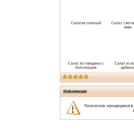
Салатик слоёный
Салат с ветч
киви
Салат из говядины с
Салат из к
болг.перцем
дайкон
Информация
Посетители, находящиеся в