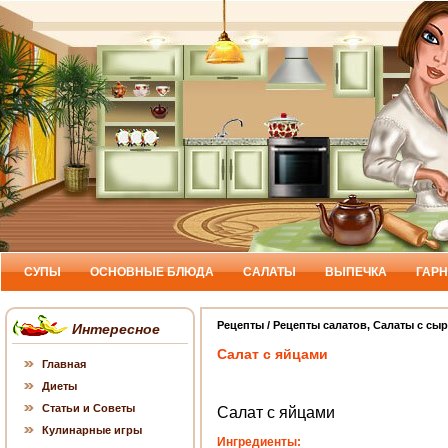
СУПЫ
ОСНОВНЫЕ БЛЮДА
САЛАТЫ
ВЫПЕЧКА
ГАР
Рецепты
/
Рецепты салатов
,
Салаты с сыр
Интересное
Салат с яйцами
Главная
Диеты
Статьи и Советы
Салат с яйцами
Кулинарные игры
Ингредиенты: