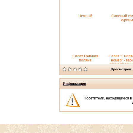
Нежный
Слоеный сал
курицы
Салат Грибная
Салат "Смерт
поляна
номер" - вар
двумя видами
Просмотров:
Информация
Посетители, находящиеся в