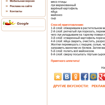
Мобильная версия
мясо птицы
лук маринованный
Реклама на сайте
варёный картофель
Контакты
яйца
майонез
сыр
Google
Способ приготовления:
1-й слой: обжариваем в растительном м
2-й слой: репчатый лук порезать, перем
чего лук укладываем на тарелку поверх 
3-й слой: отваренный картофель пореза
4-й слой: яйца сварить, очистить, разр
Желтки перемешать с перцем, солью, ч
заправить ванночки из белков. Затем в
5-й слой: полить всё майонезом.
6-й слой: сверху посыпать тёртым сыро
Приятного аппетита!
На
ДРУГИЕ ВКУСНОСТИ: РЕКЛА