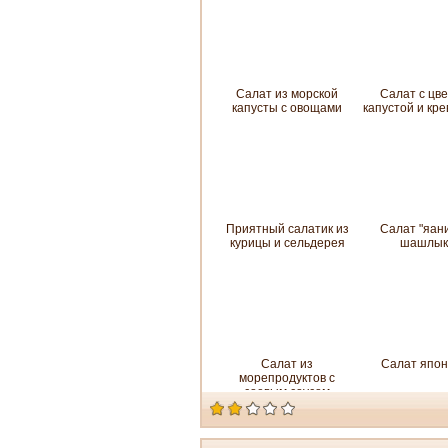
Салат из морской
Салат с цв
капусты с овощами
капустой и кр
Приятный салатик из
Салат "яани
курицы и сельдерея
шашлык
Салат из
Салат япон
морепродуктов с
соевым соусом