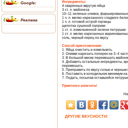
Ингредиенты:
Google:
4 сваренных вкрутую яйца
3 ст. л. майонеза
10–11 зеленых оливок, фаршированных
1 ч. л. мелко нарезанного сладкого бело
Реклама
1 ч. л. готовой острой горчицы
щепотка сушеной паприки
1 ст. л. измельченной зелени петрушки
1 ст. л. мелко нарезанных маринованны
соль, черный перец по вкусу
Способ приготовления:
1. Яйца очистить и измельчить.
2. Оливки нарезать поперек на 3–4 част
3. В большой миске перемешать майонез
4. Добавить остальные ингредиенты, кр
перемешать.
5. Приправить по вкусу солью и черным
6. Поставить в холодильник минимум на 
7. Подать, посыпав оставшейся петруш
Приятного аппетита!
На
ДРУГИЕ ВКУСНОСТИ: