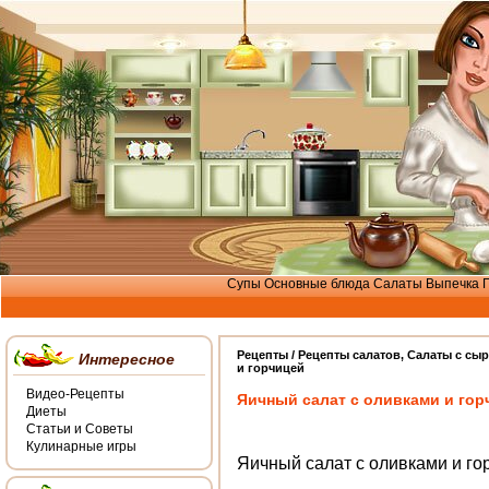
Супы
Основные блюда
Салаты
Выпечка
Рецепты /
Рецепты салатов
,
Салаты с сыр
Интересное
и горчицей
Видео-Рецепты
Яичный салат с оливками и гор
Диеты
Статьи и Советы
Кулинарные игры
Яичный салат с оливками и го