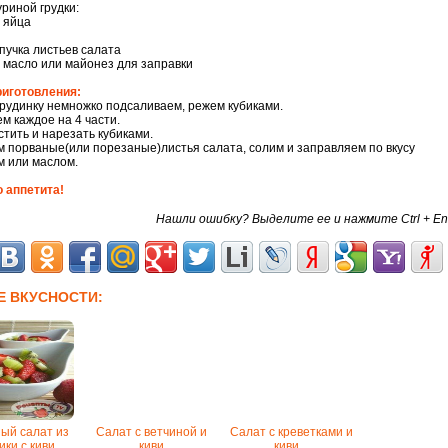
уриной грудки:
 яйца
пучка листьев салата
 масло или майонез для заправки
риготовления:
рудинку немножко подсаливаем, режем кубиками.
м каждое на 4 части.
стить и нарезать кубиками.
 порваные(или порезаные)листья салата, солим и заправляем по вкусу
 или маслом.
 аппетита!
Нашли ошибку? Выделите ее и нажмите Ctrl + En
Е ВКУСНОСТИ:
ый салат из
Салат с ветчиной и
Салат с креветками и
ики с киви
киви
киви...