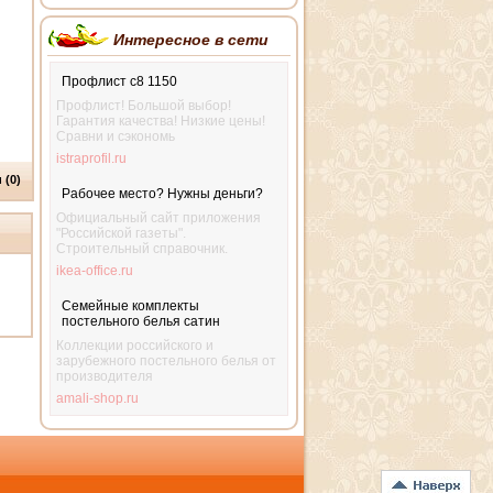
Интересное в сети
Профлист с8 1150
Профлист! Большой выбор!
Гарантия качества! Низкие цены!
Сравни и сэкономь
istraprofil.ru
 (0)
Рабочее место? Нужны деньги?
Официальный сайт приложения
"Российской газеты".
Строительный справочник.
ikea-office.ru
Семейные комплекты
постельного белья сатин
Коллекции российского и
зарубежного постельного белья от
производителя
amali-shop.ru