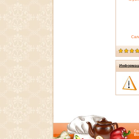
Сала
Информац
Co
Вс