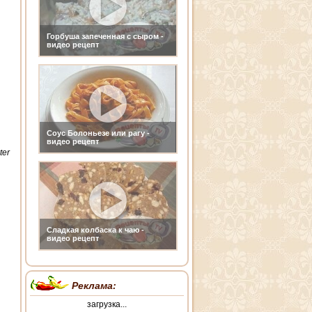
Горбуша запеченная с сыром -
видео рецепт
Соус Болоньезе или рагу -
видео рецепт
ter
Сладкая колбаска к чаю -
видео рецепт
Реклама:
загрузка...