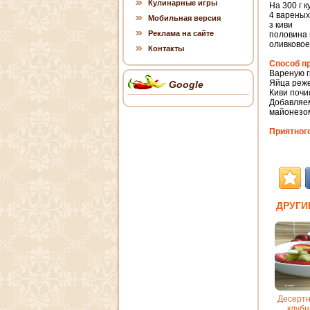
Кулинарные игры
На 300 г к
4 вареных
Мобильная версия
з киви
Реклама на сайте
половина 
оливковое
Контакты
Способ п
Вареную г
Яйца реже
Google
Киви почи
Добавляем
майонезом
Приятного
ДРУГИ
Десертн
клубн