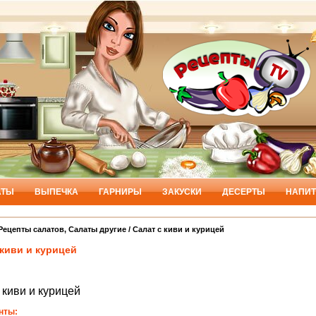
АТЫ
ВЫПЕЧКА
ГАРНИРЫ
ЗАКУСКИ
ДЕСЕРТЫ
НАПИТ
Рецепты салатов
,
Салаты другие
/ Салат с киви и курицей
 киви и курицей
 киви и курицей
нты: