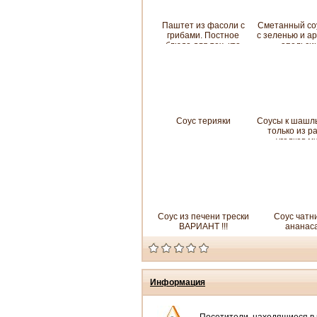
Паштет из фасоли с
Сметанный со
грибами. Постное
с зеленью и а
блюдо для тех, кто
апельси
жить не может без
бутербродов с
колбасой!
Соус терияки
Соусы к шашлы
только из р
уголков м
Соус из печени трески
Соус чатн
ВАРИАНТ !!!
ананас
Информация