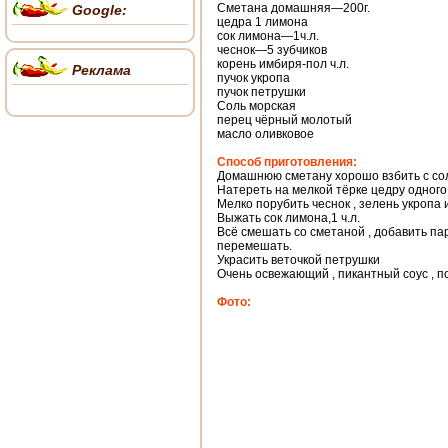
Сметана домашняя—200г.
Google:
цедра 1 лимона
сок лимона—1ч.л.
чеснок—5 зубчиков
корень имбиря-пол ч.л.
Реклама
пучок укропа
пучок петрушки
Соль морская
перец чёрный молотый
масло оливковое
Способ приготовления:
Домашнюю сметану хорошо взбить с со
Натереть на мелкой тёрке цедру одного
Мелко порубить чеснок , зелень укропа 
Выжать сок лимона,1 ч.л.
Всё смешать со сметаной , добавить па
перемешать.
Украсить веточкой петрушки
Очень освежающий , пикантный соус , 
Фото: