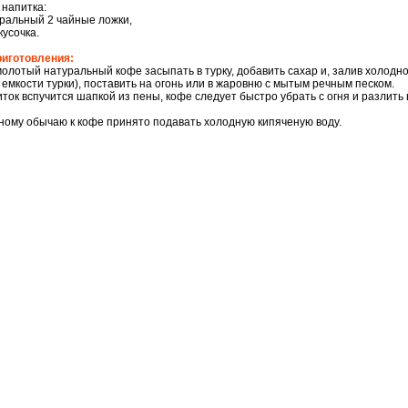
 напитка:
ральный 2 чайные ложки,
кусочка.
риготовления:
олотый натуральный кофе засыпать в турку, добавить сахар и, залив холодн
4 емкости турки), поставить на огонь или в жаровню с мытым речным песком.
иток вспучится шапкой из пены, кофе следует быстро убрать с огня и разлить 
ному обычаю к кофе принято подавать холодную кипяченую воду.