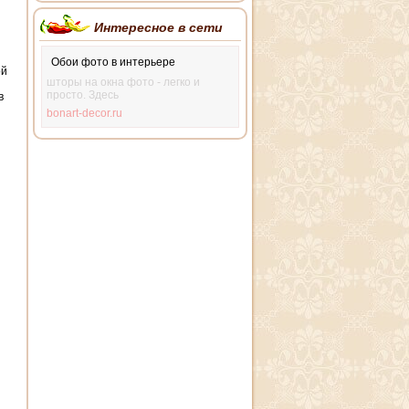
Интересное в сети
Обои фото в интерьере
ой
шторы на окна фото - легко и
просто. Здесь
в
bonart-decor.ru