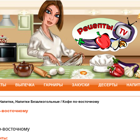
АТЫ
ВЫПЕЧКА
ГАРНИРЫ
ЗАКУСКИ
ДЕСЕРТЫ
НАПИТ
Напитки
,
Напитки Безалкогольные
/ Кофе по-восточному
-восточному
о-восточному
нты: