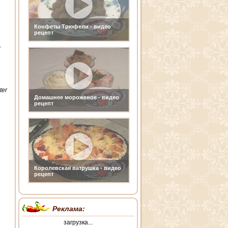
Конфеты Трюфели - видео
рецепт
ю
ter
Домашнее мороженое - видео
рецепт
Королевская ватрушка - видео
рецепт
Реклама:
загрузка...