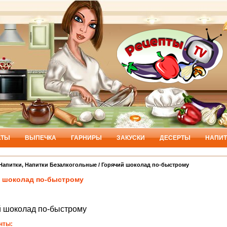
АТЫ
ВЫПЕЧКА
ГАРНИРЫ
ЗАКУСКИ
ДЕСЕРТЫ
НАПИТ
Напитки
,
Напитки Безалкогольные
/ Горячий шоколад по-быстрому
 шоколад по-быстрому
й шоколад по-быстрому
нты: