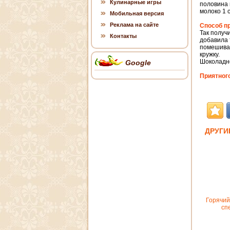
Кулинарные игры
половина 
молоко 1 
Мобильная версия
Реклама на сайте
Способ п
Так получ
Контакты
добавила 
помешивал
кружку.
Шоколадно
Google
Приятного
ДРУГИ
Горячий
сп