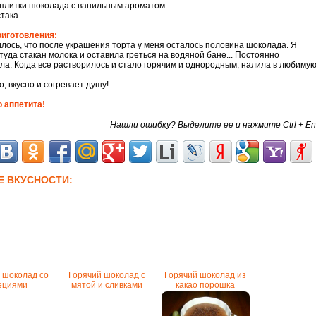
плитки шоколада с ванильным ароматом
стака
риготовления:
илось, что после украшения торта у меня осталось половина шоколада. Я
туда стакан молока и оставила греться на водяной бане... Постоянно
а. Когда все растворилось и стало горячим и однородным, налила в любиму
, вкусно и согревает душу!
 аппетита!
Нашли ошибку? Выделите ее и нажмите Ctrl + En
Е ВКУСНОСТИ:
 шоколад со
Горячий шоколад с
Горячий шоколад из
ециями
мятой и сливками
какао порошка