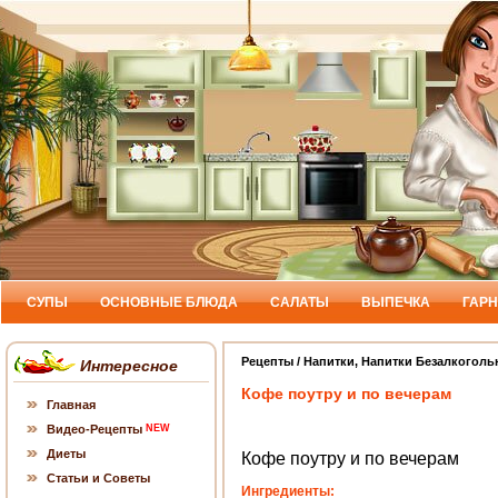
СУПЫ
ОСНОВНЫЕ БЛЮДА
САЛАТЫ
ВЫПЕЧКА
ГАР
Рецепты
/
Напитки
,
Напитки Безалкоголь
Интересное
Кофе поутру и по вечерам
Главная
Видео-Рецепты
NEW
Диеты
Кофе поутру и по вечерам
Статьи и Советы
Ингредиенты: