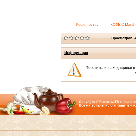
Кофе поутру
КОФЕ С Marsh
Просмотров: 
Информация
Посетители, находящиеся в
Copyright © Рецепты.ТВ только вк
Все материалы и логотипы являю