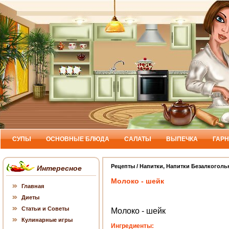
СУПЫ
ОСНОВНЫЕ БЛЮДА
САЛАТЫ
ВЫПЕЧКА
ГАР
Рецепты
/
Напитки
,
Напитки Безалкоголь
Интересное
Молоко - шейк
Главная
Диеты
Статьи и Советы
Молоко - шейк
Кулинарные игры
Ингредиенты: