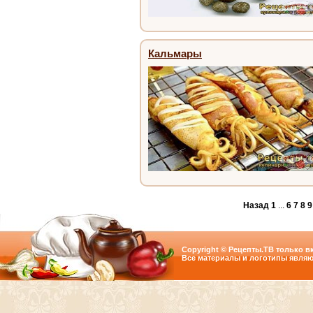
Кальмары
Назад
1
...
6
7
8
9
Copyright © Рецепты.ТВ только вк
Все материалы и логотипы являю