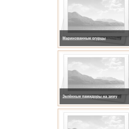
Маринованные огурцы
Зелённые памидоры на зиму