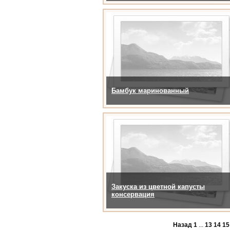
Бамбук маринованный
Закуска из цветной капусты
консервация
Назад
1
...
13
14
15