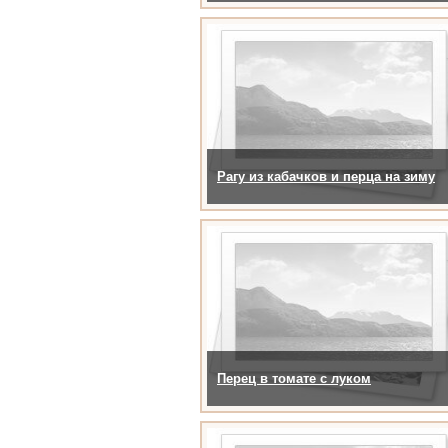
Рагу из кабачков и перца на зиму
Перец в томате с луком