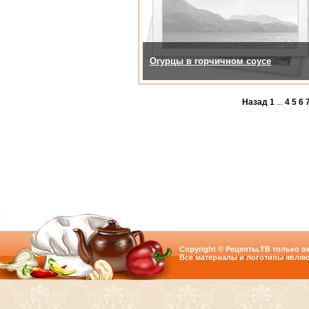
Огурцы в горчичном соусе
Назад
1
...
4
5
6
Copyright © Рецепты.ТВ только вк
Все материалы и логотипы являю