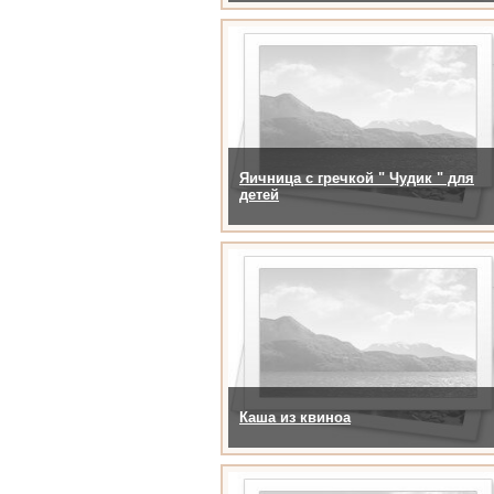
Яичница с гречкой " Чудик " для
детей
Каша из квиноа