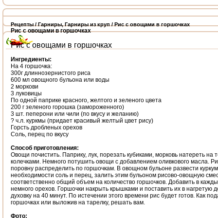
Рецепты
/
Гарниры
,
Гарниры из круп
/ Рис с овощами в горшочках
Рис с овощами в горшочках
Рис с овощами в горшочках
Ингредиенты:
На 4 горшочка:
300г длиннозернистого риса
600 мл овощного бульона или воды
2 моркови
3 луковицы
По одной паприке красного, желтого и зеленого цвета
200 г зеленого горошка (замороженного)
3 шт. пеперони или чили (по вкусу и желанию)
? ч.л. куркмы (придает красивый желтый цвет рису)
Горсть дробленых орехов
Соль, перец по вкусу
Способ приготовления:
Овощи почистить. Паприку, лук, порезать кубиками, морковь натереть на 
колечками. Немного потушить овощи с добавлением оливкового масла. Ри
поровну распределить по горшочкам. В овощном бульоне развести куркум
необходимости соль и перец, залить этим бульоном рисово-овощную смес
соответственно общий объем на количество горшочков. Добавить в кажд
немного орехов. Горшочки накрыть крышками и поставить их в нагретую д
духовку на 40 минут. По истечении этого времени рис будет готов. Как под
горшочках или выложив на тарелку, решать вам.
Фото: