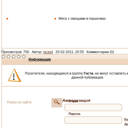
Мясо с овощами в горшочках
Просмотров: 756 Автор:
recept
20-02-2011, 20:55 Комментарии (0)
Информация
Посетители, находящиеся в группе
Гости
, не могут оставлять
данной публикации.
Авторизация
E-mail
Пароль
Ре
За