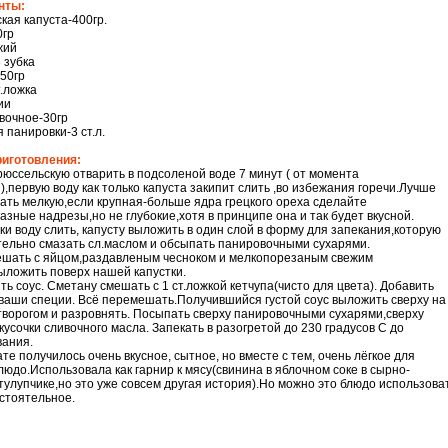
нты:
кая капуста-400гр.
0гр
жий
 зубка
50гр
т.ложка
ии
вочное-30гр
 панировки-3 ст.л.
риготовления:
рюссельскую отварить в подсоленой воде 7 минут ( от момента
),первую воду как только капуста закипит слить ,во избежания горечи.Лучше
ать мелкую,если крупная-больше ядра грецкого ореха сделайте
азные надрезы,но не глубокие,хотя в принципе она и так будет вкусной.
ки воду слить, капусту выложить в один слой в форму для запекания,которую
ельно смазать сл.маслом и обсыпать панировочными сухарями.
ешать с яйцом,раздавленым чесноком и мелкопорезаным свежим
ыложить поверх нашей капустки.
ть соус. Сметану смешать с 1 ст.ложкой кетчупа(чисто для цвета). Добавить
аши специи. Всё перемешать.Получившийся густой соус выложить сверху на
 творогом и разровнять. Посыпать сверху панировочными сухарями,сверху
кусочки сливочного масла. Запекать в разогретой до 230 градусов С до
вания.
ате получилось очень вкусное, сытное, но вместе с тем, очень лёгкое для
людо.Использовала как гарнир к мясу(свинина в яблочном соке в сырно-
тулупчике,но это уже совсем другая история).Но можно это блюдо использова
остоятельное.