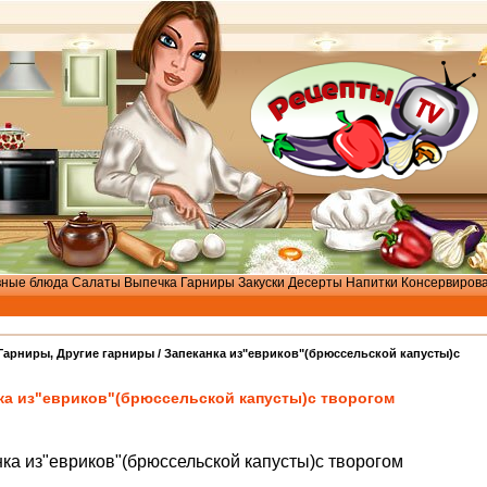
вные блюда
Салаты
Выпечка
Гарниры
Закуски
Десерты
Напитки
Консервиров
Гарниры
,
Другие гарниры
/ Запеканка из"евриков"(брюссельской капусты)с
ка из"евриков"(брюссельской капусты)с творогом
ка из"евриков"(брюссельской капусты)с творогом