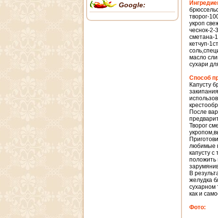
Ингредие
Google:
брюссельс
творог-10
укроп све
чеснок-2-3
сметана-1
кетчуп-1с
соль,спец
масло сли
сухари для
Способ п
Капусту б
закипания
использов
крестообр
После вар
предварит
Творог см
укропом,в
Приготови
любимые в
капусту с
положить 
зарумяни
В результ
желудка б
сухарном 
как и сам
Фото: