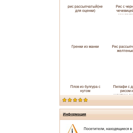
рис рассыпчатый(не
Рис с чер
для оценки)
чечевице
миндал
Гренки из манки
Рис рассып
желтеньк
Плов из булгура с
Пилафи с д
нутом
рисом 
шампиньон
версия
Информация
Посетители, находящиеся в