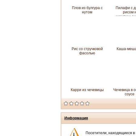
Плов из булгура с
Пилафи с д
нутом
рисом 
шампиньон
версия
Рис со стручковой
Каша-меш
фасолью
Карри из чечевицы
Чечевица в 
соусе
Информация
Посетители, находящиеся в