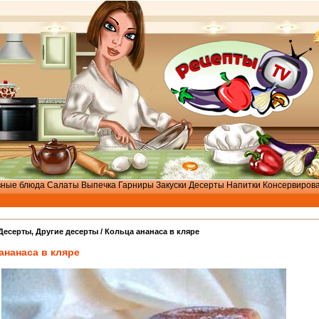
вные блюда
Салаты
Выпечка
Гарниры
Закуски
Десерты
Напитки
Консервиров
Десерты
,
Другие десерты
/ Кольца ананаса в кляре
ананаса в кляре