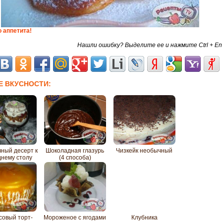
 аппетита!
Нашли ошибку? Выделите ее и нажмите Ctrl + En
Е ВКУСНОСТИ:
ный десерт к
Шоколадная глазурь
Чизкейк необычный
днему столу
(4 способа)
совый торт-
Мороженое с ягодами
Клубника