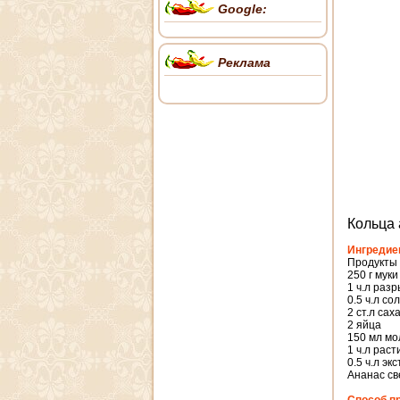
Google:
Реклама
Кольца 
Ингредие
Продукты 
250 г муки
1 ч.л раз
0.5 ч.л со
2 ст.л сах
2 яйца
150 мл мо
1 ч.л рас
0.5 ч.л эк
Ананас св