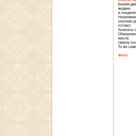
Способ п
Берём две
жидкие
и соединя
Нагреваем
опускаю д
готово)
Ананасы о
Обжаривае
масла.
сверху по
То же сам
Фото: