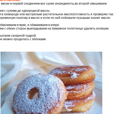
риготовления:
 миски в первой соединяем все сухие ингредиенты,во второй смешиваем
ем с сухими,до однородной массы.
 в сковороде или кастрюльке растительное масло(готовность я проверяю так:
еревянную палочку в масло и если по ней побежали пузырьки значит масло
бваливаем в муке, и обмакиваем в кляре.
м с обеих сторон.выкладываем на бумажное полотенце удалить излишки
сыпаем сахарной пудрой.
ое можно проделать с яблоками.