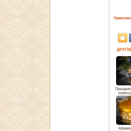
Приятного
ДРУГИ
Празднич
нового
Абрико