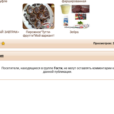
суфле
фаршированная
Й ЗАВТРАК=
Пирожное"Тутти-
Зебра
фрутти"Мой вариант!
Просмотров: 
ия
Посетители, находящиеся в группе
Гости
, не могут оставлять комментарии к
данной публикации.