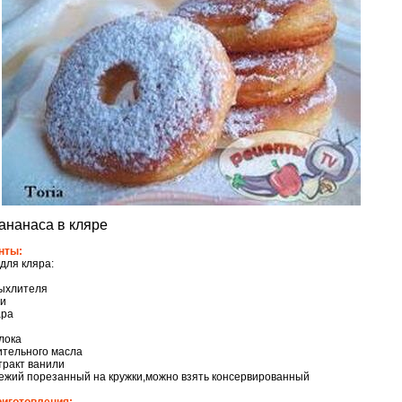
ананаса в кляре
нты:
для кляра:
рыхлителя
ли
ара
лока
тительного масла
стракт ванили
ежий порезанный на кружки,можно взять консервированный