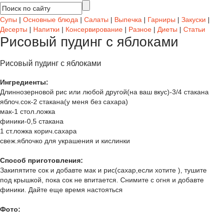
Супы
|
Основные блюда
|
Салаты
|
Выпечка
|
Гарниры
|
Закуски
|
Десерты
|
Напитки
|
Консервирование
|
Разное
|
Диеты
|
Статьи
Рисовый пудинг с яблоками
Рисовый пудинг с яблоками
Ингредиенты:
Длиннозерновой рис или любой другой(на ваш вкус)-3/4 стакана
яблоч.сок-2 стакана(у меня без сахара)
мак-1 стол.ложка
финики-0,5 стакана
1 ст.ложка корич.сахара
свеж.яблочко для украшения и кислинки
Способ приготовления:
Закипятите сок и добавте мак и рис(сахар,если хотите ), тушите
под крышкой, пока сок не впитается. Снимите с огня и добавте
финики. Дайте еще время настояться
Фото: