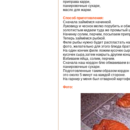
приправа карри,
панировочные сухари,
масло для жарки.
Способ приготовления:
Сначала займёмся начинкой.
Луковицу и чеснок мелко порубить и обж
золотистым кидаем туда же промытый ш
Начинку солим, перчим, посыпаем прип
Теперь займёмся рыбкой.
Филе рыбы нужно будет распластать на 
фото, желательно для этого блюда бра
На один кончик филе ложим кусочек сыр
кусочек сыра,затем накрыть другим кон
Взбиваем яйца, солим, перчим.
Сначала наш кордон блю обмакиваем в м
панировочные сухари.
Подготовленные таким образом кордон 
это около 5 минут на каждой стороне.
На гарнир у меня был отварной картоф
Фото: