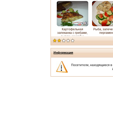
вешенками и
котлетки с со
шпинатом
хрена
Картофельная
Рыба, запече
запеканка с грибами,
пергамен
сыром, кинзой и
сметаной
Информация
Посетители, находящиеся в