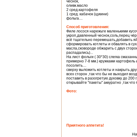
чеснок,
оливк.масло
2 сред.картофеля
1 сред. кабачок (цукини)
фольга....
Способ приготовления:
Филе лосося нарежьте маленькими кусо
укроп,давленный чеснок,соль,перец чёрн
всё тщательно перемешать,добавить яйцо
сформировать котлеты и обвалять в сух
масла,сковороде обжарить с двух сторон
распадались)...
На лист фольги ( 30*30) слегка смазан
примерно 7-8 мм.) кружками картофель и
посолить....
сверху выложить котлеты и накрыть дру
всех сторон ,так что бы не выходил возду
поставить в разогретую духовку до 200 г
открывайте "пакеты" аккуратно ,так что 
Фото:
Приятного аппетита!
На