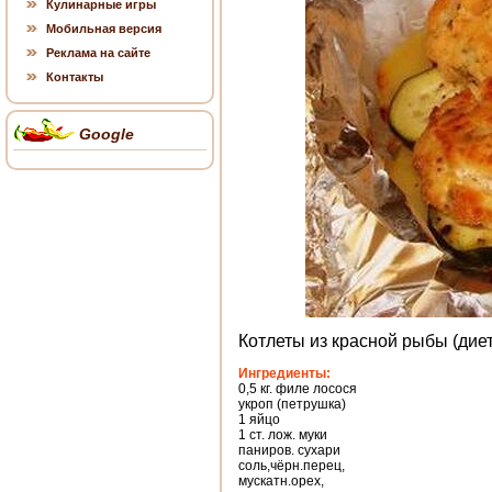
Кулинарные игры
Мобильная версия
Реклама на сайте
Контакты
Google
Котлеты из красной рыбы (дие
Ингредиенты:
0,5 кг. филе лосося
укроп (петрушка)
1 яйцо
1 ст. лож. муки
паниров. сухари
соль,чёрн.перец,
мускатн.орех,