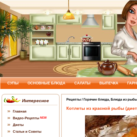
СУПЫ
ОСНОВНЫЕ БЛЮДА
САЛАТЫ
ВЫПЕЧКА
ГАР
Рецепты
/
Горячие блюда
,
Блюда из рыб
Интересное
Котлеты из красной рыбы (диет
Главная
Видео-Рецепты
NEW
Диеты
Статьи и Советы