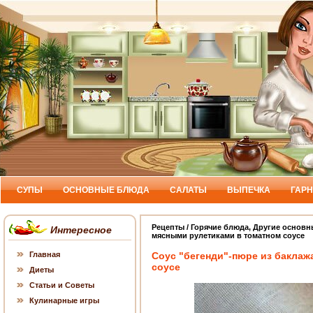
СУПЫ
ОСНОВНЫЕ БЛЮДА
САЛАТЫ
ВЫПЕЧКА
ГАР
Рецепты
/
Горячие блюда
,
Другие основн
Интересное
мясными рулетиками в томатном соусе
Главная
Соус "бегенди"-пюре из баклаж
соусе
Диеты
Статьи и Советы
Кулинарные игры