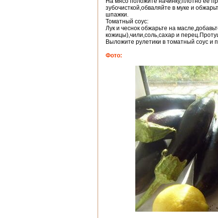
На мясо положите начинку,плотно её п
зубочисткой,обваляйте в муке и обжарьт
шпажки.
Томатный соус:
Лук и чеснок обжарьте на масле,добавь
кожицы),чили,соль,сахар и перец.Проту
Выложите рулетики в томатный соус и п
Фото: