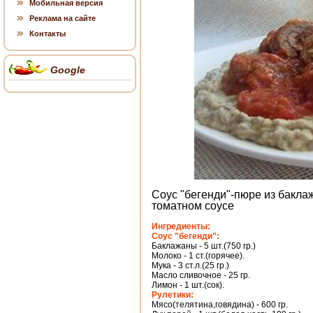
Мобильная версия
Реклама на сайте
Контакты
Google
Соус "бегенди"-пюре из бакла
томатном соусе
Ингредиенты:
Соус "бегенди":
Баклажаны - 5 шт.(750 гр.)
Молоко - 1 ст.(горячее).
Мука - 3 ст.л.(25 гр.)
Масло сливочное - 25 гр.
Лимон - 1 шт.(сок).
Рулетики:
Мясо(телятина,говядина) - 600 гр.