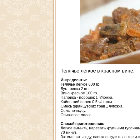
Телячье легкое в красном вине.
Ингредиенты:
Телячье легкое 800 гр.
Лук - репка 2 шт.
Вино красное 100 гр.
Паприка - порошок 1 ч/ложка.
Кайенский перец 0,5 ч/ложки.
Смесь французских трав 1 ч/ложка.
Соль по-вкусу.
Оливковое масло.
Способ приготовления:
Легкое вымыть, нарезать крупными кусочкам
70 минут.
Затем слить воду, слегка остудить легкое и 