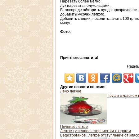
Нарезать более мелко.
Лук нарезать полукольцами.
В сковороде обжарить лук до прозрачности,
добавить кусочки легкого.
Добавить специи, посолить...влить 100 гр. 
минут.
Фото:
Приятного аппетита!
Нашли 
Другие новости по теме:
Лечо легкое
Груши в красном 
Печенье легкое
Легкое,тушенное с зернистым творогом
Бефстроганов...легкое отступление от клас