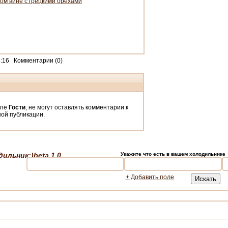
ом вине с грецкими орехами
:16 Комментарии (0)
ппе
Гости
, не могут оставлять комментарии к
ой публикации.
ильник;)beta 1.0
Укажите что есть в вашем холодильнике
+ Добавить поле
Искать