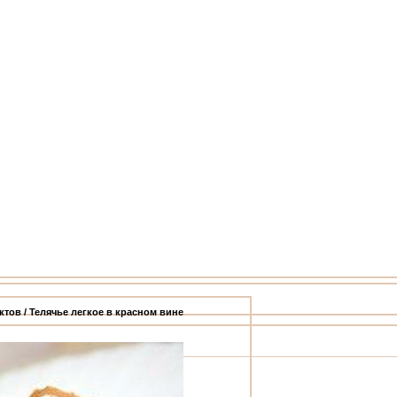
ктов
/ Телячье легкое в красном вине