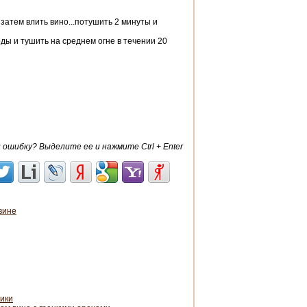
 затем влить вино...потушить 2 минуты и
воды и тушить на среднем огне в течении 20
ошибку? Выделите ее и нажмите Ctrl + Enter
вине
сики