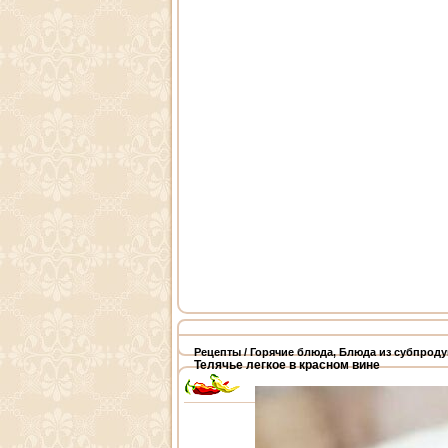
Рецепты
/
Горячие блюда
,
Блюда из субпроду
Телячье легкое в красном вине