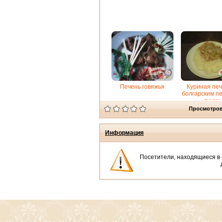
Печень говяжья
Куриная печ
болгарским п
луком
Просмотров
Информация
Посетители, находящиеся в