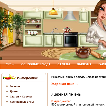
СУПЫ
ОСНОВНЫЕ БЛЮДА
САЛАТЫ
ВЫПЕЧКА
ГАР
Рецепты
/
Горячие блюда
,
Блюда из субп
Интересное
Жареная печень
Главная
Диеты
Жареная печень
Статьи и Советы
Ингредиенты
:
Кулинарные игры
500 грамм свиной или говяжьей печени;