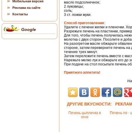
Мобильная версия
масло подсолнечное;
2 луковицы;
Реклама на сайте
соль;
Контакты
3 ст. ложки муки.
Способ приготовления
:
Удалите с печени жилки и пленочки. Хо
Google
Разрежьте печень на пластинки, приме
Для того, чтобы печень получилась неж
молотка с двух сторон. Посолите и добав
На разогретом масле обжарьте обваленн
стороне, затем переверните печень на 
течение трех минут.
Затем переложите печень вместе с масл
Нарежьте мелко лук и обжарьте его до з
При подаче на стол посыпьте печень о
Приятного аппетита!
На
ДРУГИЕ ВКУСНОСТИ: РЕКЛА
Печень цыпленка в
Печень по - 
огне