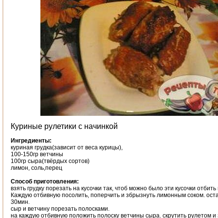
Куриные рулетики с начинкой
Ингредиенты:
куриная грудка(зависит от веса курицы),
100-150гр ветчины
100гр сыра(твёрдых сортов)
лимон, соль,перец
Способ приготовления:
взять грудку порезать на кусочки так, чтоб можно было эти кусочки отбить
Каждую отбивную посолить, поперчить и збрызнуть лимонным соком. оста
30мин.
сыр и ветчину порезать полосками.
на каждую отбивную положить полоску ветчины сыра. скрутить рулетом и