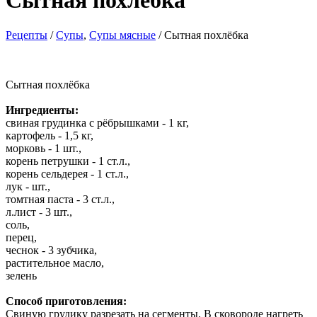
Сытная похлёбка
Рецепты
/
Cупы
,
Супы мясные
/ Сытная похлёбка
Сытная похлёбка
Ингредиенты:
свиная грудинка с рёбрышками - 1 кг,
картофель - 1,5 кг,
морковь - 1 шт.,
корень петрушки - 1 ст.л.,
корень сельдерея - 1 ст.л.,
лук - шт.,
томтная паста - 3 ст.л.,
л.лист - 3 шт.,
соль,
перец,
чеснок - 3 зубчика,
растительное масло,
зелень
Способ приготовления:
Свиную грудику разрезать на сегменты. В сковороде нагреть