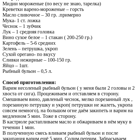
Мидии мороженые (по весу не знаю, тарелка)
Креветки варено-мороженые – горсть
Масло сливочное – 30 гр. .примерно
Мука- 1 ст. ложка
Чеснок – 1 зубчик
Лук – 1 средняя головка
Вино сухое белое – 1 стакан ( 200-250 гр.)
Картофель – 5-6 средних
Зелень – петрушка, укроп
Сухой орегано- по вкусу
Сливки нежирные – 100-150 гр.
Яйцо – 1шт.
Рыбный бульон – 0,5 л.
Способ приготовления:
Варим несоленый рыбный бульон ( у меня были 2 головы и 2
хвоста от сига). Процеживаем и отставляем в сторону.
Смешиваем вино, давленый чеснок, мелко порезанный лук ,
порезанную петрушку и укроп( петрушки не жалеть, укропа
совсем немного), на большом огне даём закипеть и варим на
медленном 5 мин. Тоже в сторону.
В кастрюле растапливаем масло и обжариваем в нём муку в
течении 1 мин.
В полученную смесь вливаем рыбный бульон и после
закипания варим ещё 5 мин. Солим,перчим. Забрасываем