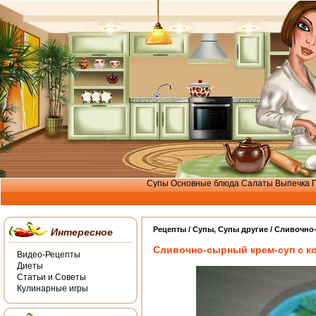
Супы
Основные блюда
Салаты
Выпечка
Рецепты /
Cупы
,
Супы другие
/ Сливочно
Интересное
Сливочно-сырный крем-суп с к
Видео-Рецепты
Диеты
Статьи и Советы
Кулинарные игры