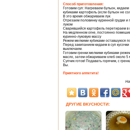
Способ приготовления:
Готовим суп: Нагреваем бульон, кидае
кубиками картофель (если бульон не сол
В это время обжариваем лук
Отрезаем половинку куринной грудки и
луком
Сварившийся картофель перетираем в 
На медленном огне, постоянно помешив
куринно-луковую массу
Режем мелкими кубиками оставшуюся по
Перед закипанием кидаем в суп кусочки
выключаем.
Готовим гренки:мелкими кубиками режем
масло, затем обжариваем хлеб около 5
Супчик готов! Подавать горячим, с гренк
Вы.
Приятного аппетита!
На
ДРУГИЕ ВКУСНОСТИ: