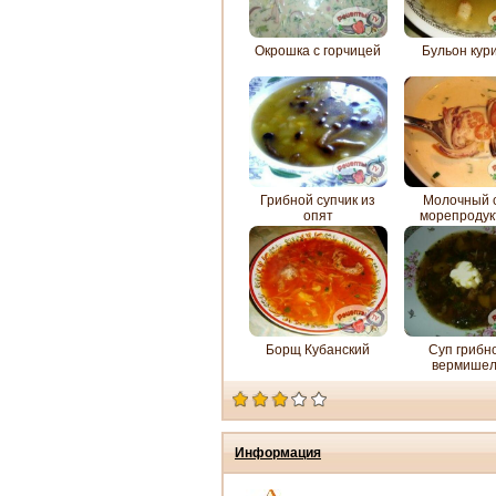
Окрошка с горчицей
Бульон кур
Грибной супчик из
Молочный с
опят
морепродук
Борщ Кубанский
Суп грибн
вермише
Информация