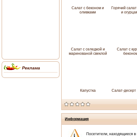
Салат с беконом и
Горячий салат
оливками
и огурца
Салат с селедкой и
Салат с кур
маринованой свеклой
беконо
Реклама
Капустка
Салат-десерт 
Информация
Посетители, находящиеся в