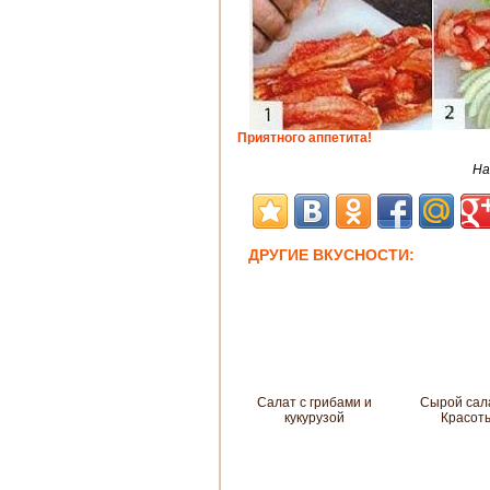
Приятного аппетита!
На
ДРУГИЕ ВКУСНОСТИ:
Салат с грибами и
Сырой сал
кукурузой
Красот