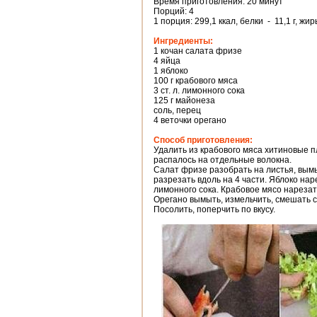
Время приготовления: 20 минут
Порций: 4
1 порция: 299,1 ккал, белки - 11,1 г, жир
Ингредиенты:
1 кочан салата фризе
4 яйца
1 яблоко
100 г крабового мяса
3 ст. л. лимонного сока
125 г майонеза
соль, перец
4 веточки орегано
Способ приготовления:
Удалить из крабового мяса хитиновые п
распалось на отдельные волокна.
Салат фризе разобрать на листья, вымы
разрезать вдоль на 4 части. Яблоко нар
лимонного сока. Крабовое мясо нарезать
Орегано вымыть, измельчить, смешать 
Посолить, поперчить по вкусу.