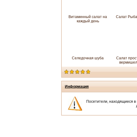
Витаминный салат на
Салат Рыба
каждый день
Селедочная шуба
Салат прос
вермише
Информация
Посетители, находящиеся в