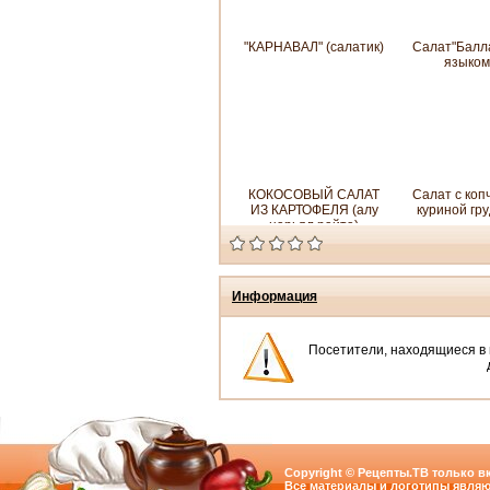
"КАРНАВАЛ" (салатик)
Салат"Балл
языком
КОКОСОВЫЙ САЛАТ
Салат с коп
ИЗ КАРТОФЕЛЯ (алу
куриной гр
нарьял райта)
Информация
Посетители, находящиеся в
Copyright © Рецепты.ТВ только вк
Все материалы и логотипы являю